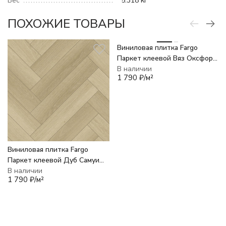
Вес
5.318 кг
ПОХОЖИЕ ТОВАРЫ
Виниловая плитка Fargo
Паркет клеевой Вяз Оксфорд
22-2101-05
В наличии
1 790
₽
/
м²
Виниловая плитка Fargo
Паркет клеевой Дуб Самуи
22-201052-02
В наличии
1 790
₽
/
м²