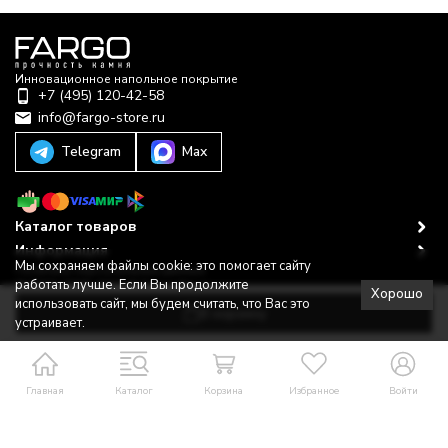
Инновационное напольное покрытие
+7 (495) 120-42-58
info@fargo-store.ru
Telegram
Max
Каталог товаров
Информация
Мы сохраняем файлы cookie: это помогает сайту
Политика персональных данных
работать лучше. Если Вы продолжите
© 2022–2025-2026 © Fargo Store
Хорошо
Разработано в
bodysite.ru
использовать сайт, мы будем считать, что Вас это
В корзину
устраивает.
Главная
Каталог
Корзина
Избранное
Войти