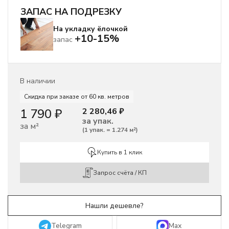
ЗАПАС НА ПОДРЕЗКУ
На укладку ёлочкой
+10-15%
запас
В наличии
Скидка при заказе от 60 кв. метров
1 790
₽
2 280,46
₽
за упак.
за м²
(
1 упак.
=
1.274
м²
)
Купить в 1 клик
Запрос счёта / КП
Telegram
Max