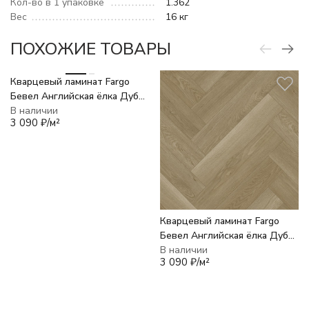
Кол-во в 1 упаковке
1.362
Вес
16 кг
ПОХОЖИЕ ТОВАРЫ
Кварцевый ламинат Fargo
Бевел Английская ёлка Дуб
Севилья 33-2105
В наличии
3 090
₽
/
м²
Кварцевый ламинат Fargo
Бевел Английская ёлка Дуб
Античный 33-2123-31
В наличии
3 090
₽
/
м²