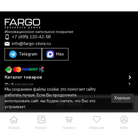
Инновационное напольное покрытие
+7 (495) 120-42-58
info@fargo-store.ru
Telegram
Max
Каталог товаров
Информация
Мы сохраняем файлы cookie: это помогает сайту
Политика персональных данных
работать лучше. Если Вы продолжите
© 2022–2025-2026 © Fargo Store
Хорошо
Разработано в
bodysite.ru
использовать сайт, мы будем считать, что Вас это
В корзину
устраивает.
Главная
Каталог
Корзина
Избранное
Войти