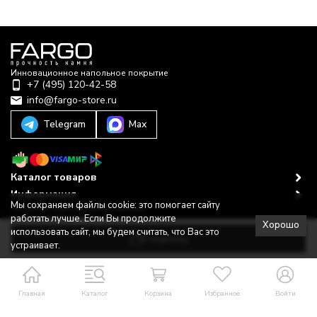
Инновационное напольное покрытие
+7 (495) 120-42-58
info@fargo-store.ru
Telegram
Max
Каталог товаров
Информация
Мы сохраняем файлы cookie: это помогает сайту
Политика персональных данных
работать лучше. Если Вы продолжите
© 2022–2025-2026 © Fargo Store
Хорошо
Разработано в
bodysite.ru
использовать сайт, мы будем считать, что Вас это
В корзину
устраивает.
Главная
Каталог
Корзина
Избранное
Войти