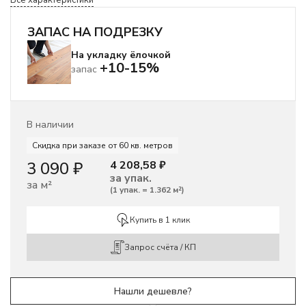
Все характеристики
ЗАПАС НА ПОДРЕЗКУ
На укладку ёлочкой
+10-15%
запас
В наличии
Скидка при заказе от 60 кв. метров
3 090
₽
4 208,58
₽
за упак.
за м²
(
1 упак.
=
1.362
м²
)
Купить в 1 клик
Запрос счёта / КП