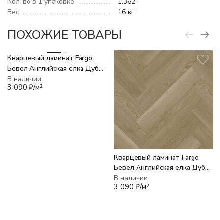
Кол-во в 1 упаковке
1.362
Вес
16 кг
ПОХОЖИЕ ТОВАРЫ
Кварцевый ламинат Fargo
Бевел Английская ёлка Дуб
Севилья 33-2105
В наличии
3 090
₽
/
м²
Кварцевый ламинат Fargo
Бевел Английская ёлка Дуб
Античный 33-2123-31
В наличии
3 090
₽
/
м²