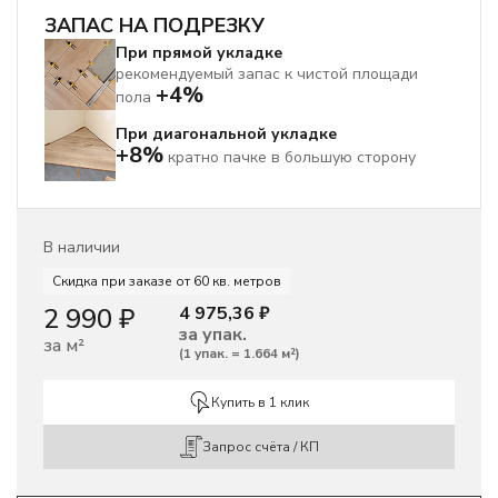
ЗАПАС НА ПОДРЕЗКУ
При прямой укладке
рекомендуемый запас к чистой площади
+4%
пола
При диагональной укладке
+8%
кратно пачке в большую сторону
В наличии
Скидка при заказе от 60 кв. метров
2 990
₽
4 975,36
₽
за упак.
за м²
(
1 упак.
=
1.664
м²
)
Купить в 1 клик
Запрос счёта / КП