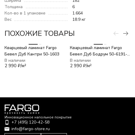
Ширина
182
Толщина
6
Кол-во в 1 упаковке
1.664
Вес
18.9 кг
ПОХОЖИЕ ТОВАРЫ
хит
Кварцевый ламинат Fargo
Кварцевый ламинат Fargo
Бевел Дуб Кантри 50-1603
Бевел Дуб Бодрум 50-6191-
В наличии
18
В наличии
2 990
₽
/
м²
2 990
₽
/
м²
Инновационное напольное покрытие
+7 (495) 120-42-58
info@fargo-store.ru